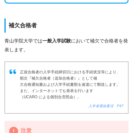
補欠合格者
青山学院大学では
一般入学試験
において補欠で合格者を発
表します。
正規合格者の入学手続締切日における手続状況等により、
順次『補欠合格者（追加合格者）』として補
欠合格通知書および入学手続書類を速達にて郵送します。
また、インターネットでも発表を行います
（UCARO による個別合否照会）。
入学者選抜要項 P47
注意