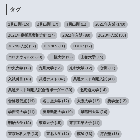
タグ
1月出願
(15)
2月出願
(17)
3月出願
(12)
2021年入試
(140)
2021年度授業実施方針
(17)
2022年入試
(88)
2023年入試
(56)
2024年入試
(57)
BOOKS
(11)
TOEIC
(12)
コロナウィルス
(83)
一橋大学
(13)
上智大学
(15)
中央大学
(12)
九州大学
(12)
京都大学
(12)
併願
(11)
入試科目
(18)
共通テスト
(47)
共通テスト利用入試
(41)
共通テスト利用入試合否ボーダー
(30)
北海道大学
(14)
合格最低点
(19)
名古屋大学
(12)
大阪大学
(12)
奨学金
(12)
学習院大学
(11)
慶應義塾大学
(19)
早稲田大学
(24)
明治大学
(18)
東京大学
(15)
東京工業大学
(11)
東京理科大学
(13)
東北大学
(12)
模試
(33)
河合塾
(18)