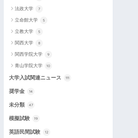
法政大学
7
立命館大学
5
立教大学
5
関西大学
8
関西学院大学
9
青山学院大学
10
大学入試関連ニュース
111
奨学金
14
未分類
47
模擬試験
19
英語民間試験
12