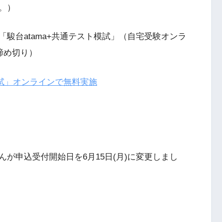
。）
駿台atama+共通テスト模試」（自宅受験オンラ
)締め切り）
ト模試」オンラインで無料実施
が申込受付開始日を6月15日(月)に変更しまし
）