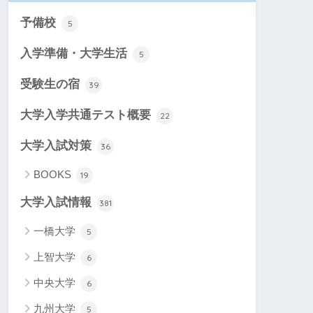
予備校
5
入学準備・大学生活
5
受験生の宿
39
大学入学共通テスト概要
22
大学入試対策
36
BOOKS
19
大学入試情報
381
一橋大学
5
上智大学
6
中央大学
6
九州大学
5