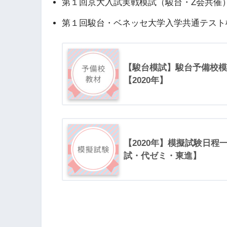
第１回京大入試実戦模試（駿台・Z会共催
第１回駿台・ベネッセ大学入学共通テスト
【駿台模試】駿台予備校模
【2020年】
【2020年】模擬試験日
試・代ゼミ・東進】