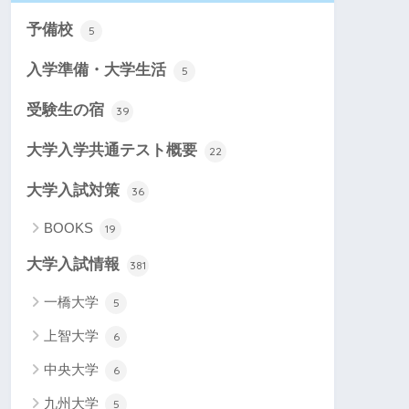
予備校
5
入学準備・大学生活
5
受験生の宿
39
大学入学共通テスト概要
22
大学入試対策
36
BOOKS
19
大学入試情報
381
一橋大学
5
上智大学
6
中央大学
6
九州大学
5