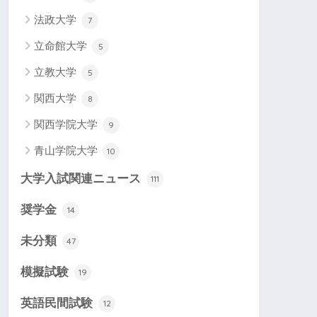
法政大学
7
立命館大学
5
立教大学
5
関西大学
8
関西学院大学
9
青山学院大学
10
大学入試関連ニュース
111
奨学金
14
未分類
47
模擬試験
19
英語民間試験
12