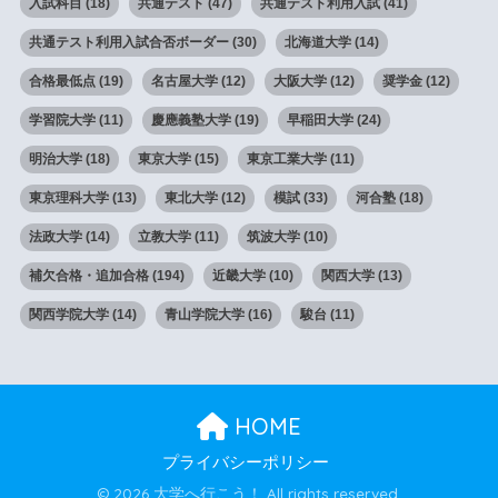
入試科目
(18)
共通テスト
(47)
共通テスト利用入試
(41)
共通テスト利用入試合否ボーダー
(30)
北海道大学
(14)
合格最低点
(19)
名古屋大学
(12)
大阪大学
(12)
奨学金
(12)
学習院大学
(11)
慶應義塾大学
(19)
早稲田大学
(24)
明治大学
(18)
東京大学
(15)
東京工業大学
(11)
東京理科大学
(13)
東北大学
(12)
模試
(33)
河合塾
(18)
法政大学
(14)
立教大学
(11)
筑波大学
(10)
補欠合格・追加合格
(194)
近畿大学
(10)
関西大学
(13)
関西学院大学
(14)
青山学院大学
(16)
駿台
(11)
HOME
プライバシーポリシー
© 2026 大学へ行こう！ All rights reserved.