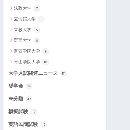
法政大学
7
立命館大学
5
立教大学
5
関西大学
8
関西学院大学
9
青山学院大学
10
大学入試関連ニュース
111
奨学金
14
未分類
47
模擬試験
19
英語民間試験
12