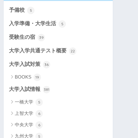
予備校
5
入学準備・大学生活
5
受験生の宿
39
大学入学共通テスト概要
22
大学入試対策
36
BOOKS
19
大学入試情報
381
一橋大学
5
上智大学
6
中央大学
6
九州大学
5