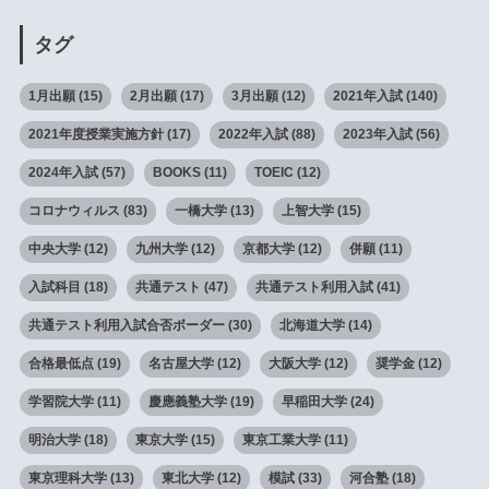
タグ
1月出願
(15)
2月出願
(17)
3月出願
(12)
2021年入試
(140)
2021年度授業実施方針
(17)
2022年入試
(88)
2023年入試
(56)
2024年入試
(57)
BOOKS
(11)
TOEIC
(12)
コロナウィルス
(83)
一橋大学
(13)
上智大学
(15)
中央大学
(12)
九州大学
(12)
京都大学
(12)
併願
(11)
入試科目
(18)
共通テスト
(47)
共通テスト利用入試
(41)
共通テスト利用入試合否ボーダー
(30)
北海道大学
(14)
合格最低点
(19)
名古屋大学
(12)
大阪大学
(12)
奨学金
(12)
学習院大学
(11)
慶應義塾大学
(19)
早稲田大学
(24)
明治大学
(18)
東京大学
(15)
東京工業大学
(11)
東京理科大学
(13)
東北大学
(12)
模試
(33)
河合塾
(18)