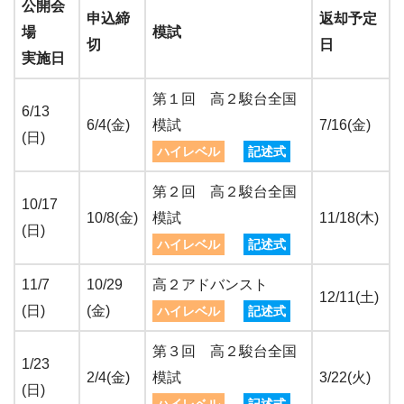
公開会
申込締
返却予定
場
模試
切
日
実施日
第１回 高２駿台全国
6/13
6/4(金)
模試
7/16(金)
(日)
ハイレベル
記述式
第２回 高２駿台全国
10/17
10/8(金)
模試
11/18(木)
(日)
ハイレベル
記述式
11/7
10/29
高２アドバンスト
12/11(土)
(日)
(金)
ハイレベル
記述式
第３回 高２駿台全国
1/23
2/4(金)
模試
3/22(火)
(日)