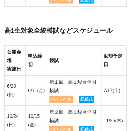
ハイレベル
記述式
高1生対象全統模試などスケジュール
公開会
申込締
返却予定
場
模試
切
日
実施日
第１回 高１駿台全国
6/20
6/11(金)
模試
7/17(土)
(日)
ハイレベル
記述式
第２回 高１駿台全国
10/24
10/15
模試
11/25(木)
(日)
(金)
ハイレベル
記述式