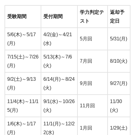
学力判定テ
返却予
受験期間
受付期間
スト
定日
5/6(木)～5/17
4/2(金)～4/21
5月回
5/31(月)
(月)
(水)
7/15(土)～7/26
5/13(木)～7/6
7月回
8/10(火)
(月)
(火)
9/2(土)～9/13
6/14(月)～8/24
9月回
9/27(月)
(月)
(火)
11/4(木)～11/1
9/1(水)～10/26
11/30
11月回
5(月)
(火)
(火)
1/6(木)～1/17
11/1(月)～12/2
1月回
1/29(土)
(月)
2(水)