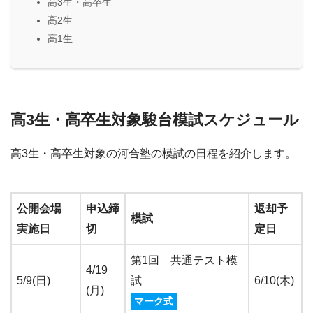
高3生・高卒生
高2生
高1生
高3生・高卒生対象駿台模試スケジュール
高3生・高卒生対象の河合塾の模試の日程を紹介します。
公開会場
申込締
返却予
模試
実施日
切
定日
第1回 共通テスト模
4/19
5/9(日)
試
6/10(木)
(月)
マーク式