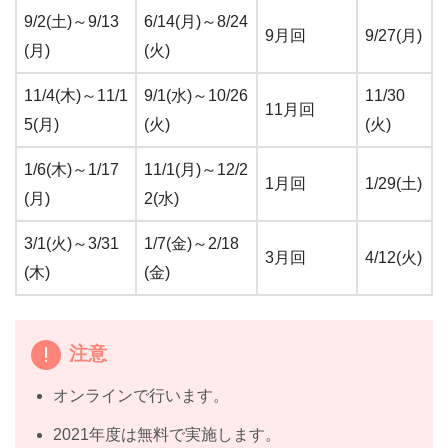
9/2(土)～9/13
6/14(月)～8/24
9月回
9/27(月)
(月)
(火)
11/4(木)～11/1
9/1(水)～10/26
11/30
11月回
5(月)
(火)
(火)
1/6(木)～1/17
11/1(月)～12/2
1月回
1/29(土)
(月)
2(水)
3/1(火)～3/31
1/7(金)～2/18
3月回
4/12(火)
(木)
(金)
注意
オンラインで行います。
2021年度は無料で実施します。