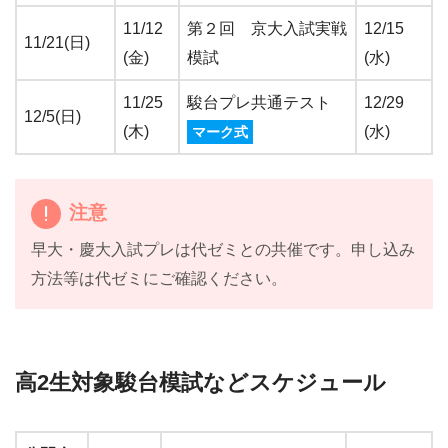
11/12
第２回 京大入試実戦
12/15
11/21(日)
(金)
模試
(水)
11/25
駿台プレ共通テスト
12/29
12/5(日)
(木)
(水)
マーク式
注意
早大・慶大入試プレは代ゼミとの共催です。申し込み
方法等は代ゼミにご確認ください。
高2生対象駿台模試などスケジュール