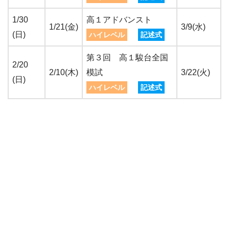
1/30
高１アドバンスト
1/21(金)
3/9(水)
(日)
ハイレベル
記述式
第３回 高１駿台全国
2/20
2/10(木)
模試
3/22(火)
(日)
ハイレベル
記述式