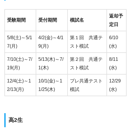
返却予
受験期間
受付期間
模試名
定日
5/8(土)～5/1
4/2(金)～4/1
第１回 共通テ
6/10
7(月)
9(月)
スト模試
(水)
7/10(土)～7/
5/13(木)～7/
第２回 共通テ
8/11
19(月)
1(木)
スト模試
(水)
12/4(土)～1
10/1(金)～1
プレ共通テスト
12/29
2/13(月)
1/25(木)
模試
(水)
高2生