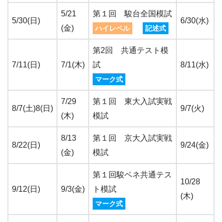
5/21
第１回 駿台全国模試
5/30(日)
6/30(水)
(金)
ハイレベル
記述式
第2回 共通テスト模
7/11(日)
7/1(木)
試
8/11(水)
マーク式
7/29
第１回 東大入試実戦
8/7(土)8(日)
9/7(火)
(木)
模試
8/13
第１回 京大入試実戦
8/22(日)
9/24(金)
(金)
模試
第１回駿ベネ共通テス
10/28
9/12(日)
9/3(金)
ト模試
(木)
マーク式