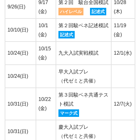
9/17
第２回 駿台全国模試
10/28
9/26(日)
(金)
(木)
ハイレベル
記述式
10/1
第２回駿ベネ記述模試
11/19
10/10(日)
(金)
(金)
記述式
10/15
10/24(日)
九大入試実戦模試
12/1(水)
(金)
早大入試プレ
10/24(日)
（代ゼミと共催）
第３回駿ベネ共通テス
10/22
10/31(日)
ト模試
12/7(火)
(金)
マーク式
慶大入試プレ
10/31(日)
（代ゼミと共催）