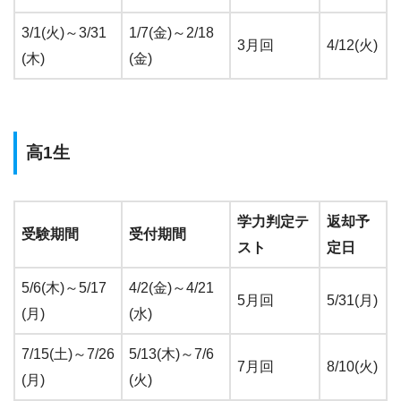
3/1(火)～3/31
1/7(金)～2/18
3月回
4/12(火)
(木)
(金)
高1生
学力判定テ
返却予
受験期間
受付期間
スト
定日
5/6(木)～5/17
4/2(金)～4/21
5月回
5/31(月)
(月)
(水)
7/15(土)～7/26
5/13(木)～7/6
7月回
8/10(火)
(月)
(火)