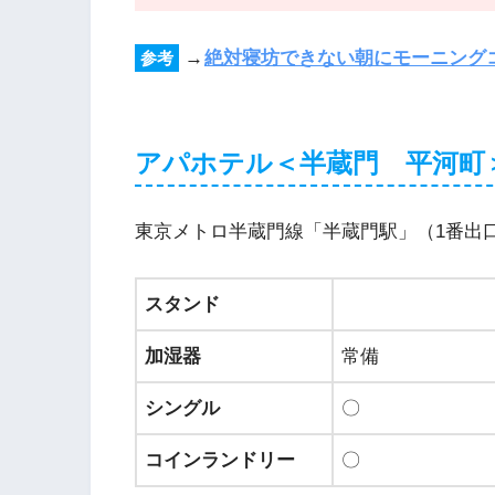
→
絶対寝坊できない朝にモーニング
参考
アパホテル＜半蔵門 平河町
東京メトロ半蔵門線「半蔵門駅」（1番出
スタンド
加湿器
常備
シングル
〇
コインランドリー
〇