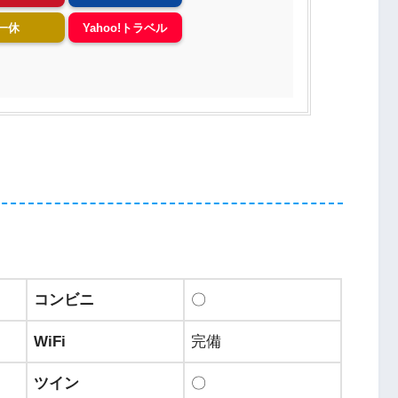
一休
Yahoo!トラベル
コンビニ
〇
WiFi
完備
ツイン
〇