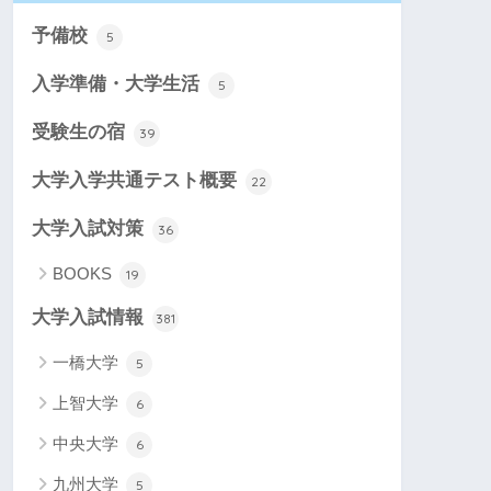
予備校
5
入学準備・大学生活
5
受験生の宿
39
大学入学共通テスト概要
22
大学入試対策
36
BOOKS
19
大学入試情報
381
一橋大学
5
上智大学
6
中央大学
6
九州大学
5