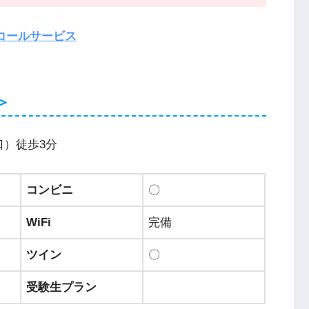
コールサービス
＞
口）徒歩3分
コンビニ
〇
WiFi
完備
ツイン
〇
受験生プラン