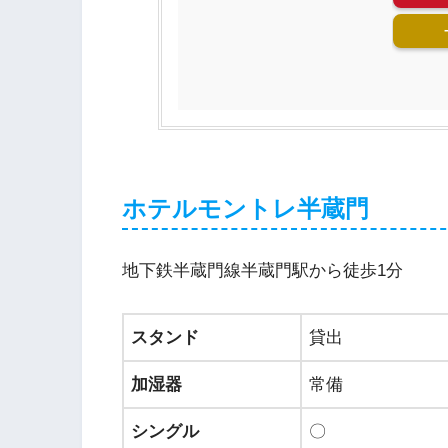
ホテルモントレ半蔵門
地下鉄半蔵門線半蔵門駅から徒歩1分
スタンド
貸出
加湿器
常備
シングル
〇