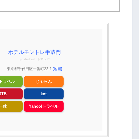
ホテルモントレ半蔵門
posted with
トマレバ
東京都千代田区一番町23-1
[地図]
トラベル
じゃらん
JTB
knt
一休
Yahoo!トラベル