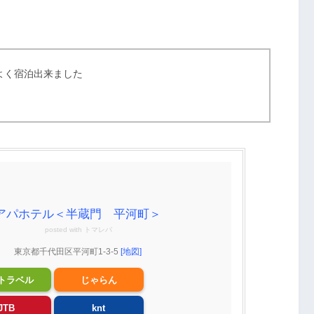
よく宿泊出来ました
アパホテル＜半蔵門 平河町＞
posted with
トマレバ
東京都千代田区平河町1-3-5
[地図]
トラベル
じゃらん
JTB
knt